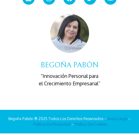
BEGOÑA PABÓN
“Innovación Personal para
el Crecimiento Empresarial”
Begoña Pabón ® 2025 Todos Los Derechos Reservados –
Aviso Legal
–
Política De Privacidad
–
Política De Cookies