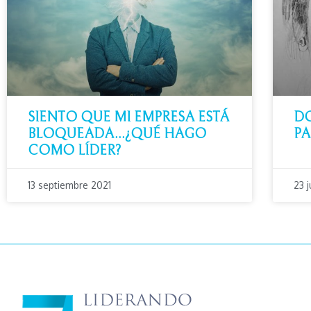
SIENTO QUE MI EMPRESA ESTÁ
DO
BLOQUEADA…¿QUÉ HAGO
PA
COMO LÍDER?
13 septiembre 2021
23 