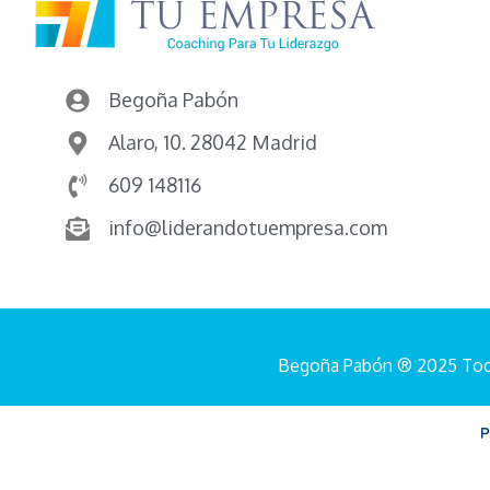
Begoña Pabón
Alaro, 10. 28042 Madrid
609 148116
info@liderandotuempresa.com
Begoña Pabón ® 2025 Tod